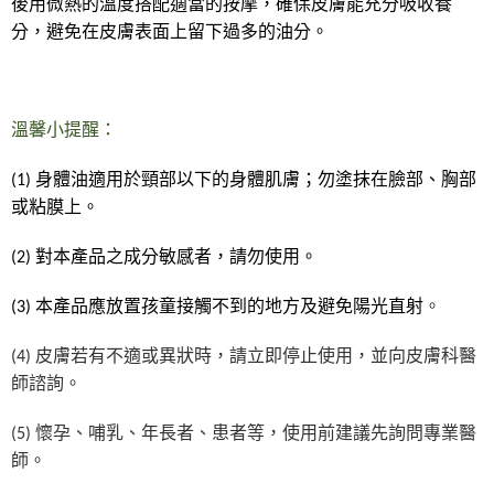
後用微熱的溫度搭配適當的按摩，確保皮膚能充分吸收養
7-11純取貨 (先付款
分，避免在皮膚表面上留下過多的油分。
每筆NT$80，滿NT$999(含以上)免運費
宅配
每筆NT$100，滿NT$999(含以上)免運費
溫馨小提醒：
離島宅配（澎湖、金門、馬祖、小琉球）
(1)
身體油適用於頸部以下的身體肌膚；勿塗抹在臉部、胸部
每筆NT$250，滿NT$3,000(含以上)免運費
或粘膜上。
付款後門市自取
(2)
對本產品之成分敏感者，請勿使用。
免運費
。
(3)
本產品應放置孩童接觸不到的地方及避免陽光直射
(4)
皮膚若有不適或異狀時，請立即停止使用，並向皮膚科醫
師諮詢。
(5)
懷孕、哺乳、年長者、患者等，使用前建議先詢問專業醫
師。