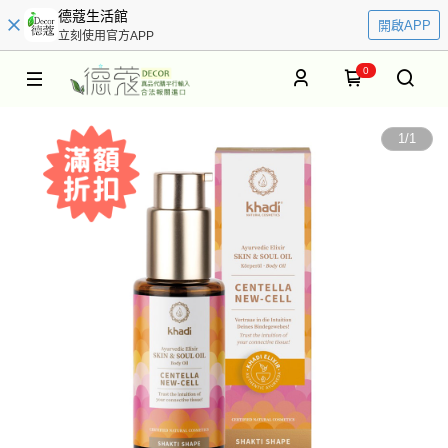
德蔻生活館
開啟APP
立刻使用官方APP
0
1
/
1