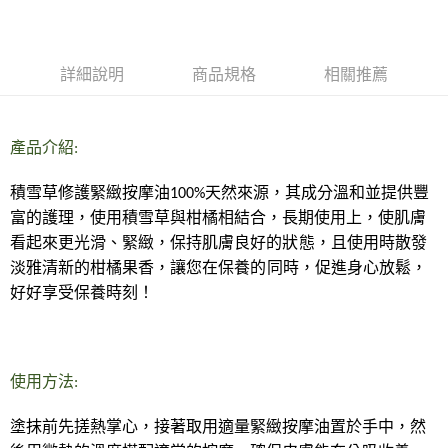
LINE Pay
Apple Pay
詳細說明
商品規格
相關推薦
街口支付
悠遊付
產品介紹:
Google Pay
積雪草修護緊緻按摩油100%天然來源，其成分溫和並提供豐
ATM付款
富的護理，使用積雪草與柑橘相結合，長期使用上，使肌膚
看起來更光滑、緊緻，
運送方式
保持肌膚良好的狀態，且使用時散發
清新的柑橘果香，
促進身心放鬆，
淡雅
讓您在保養的同時，
全家取貨付款
好好享受保養時刻！
每筆NT$80，滿NT$999(含以上)免運費
全家純取貨 (先付款
每筆NT$80，滿NT$999(含以上)免運費
使用方法:
7-11取貨付款
塗抹前先搓熱掌心，接著取用適量緊緻按摩油置於手中，然
每筆NT$80，滿NT$999(含以上)免運費