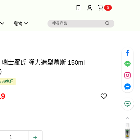
0
寵物
ch 瑞士羅氏 彈力造型慕斯 150ml
)
999免運
19