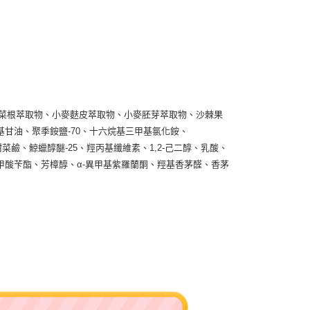
市自取
、甜菜根萃取物、小麥麩皮萃取物、小麥胚芽萃取物、沙棘果
甘油、聚季銨鹽-70、十六烷基三甲基氯化銨、
基甜菜鹼、鯨蠟醇醚-25、羥丙基纖維素、1,2-己二醇、乳酸、
酸苄酯、芳樟醇、α-異甲基紫羅蘭酮、羥基香茅醛、香茅