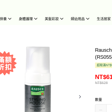
保養
身體護理
美髮彩妝
婦幼用品
生活居家
Raus
(RS055
超取滿NT$
NT$6
NT$628
數量