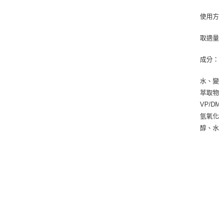
使用
取適
成分
水、變
萃取物
VP/
氫氧化
醇、