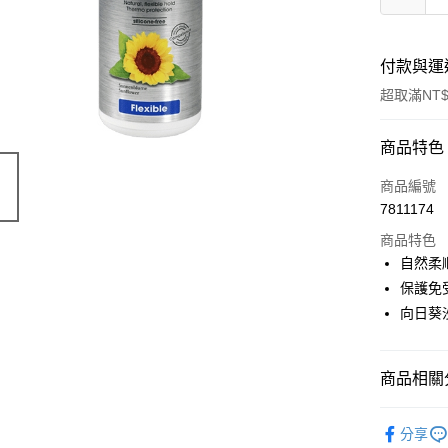
付款與運
超取滿NT$
付款方式
商品特色
信用卡一
商品編號
7811174
超商取貨
商品特色
LINE Pay
自然柔
保護免
Apple Pay
向日葵
街口支付
悠遊付
商品相關分
Google Pa
有機保養
分享
ATM付款