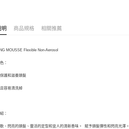
🔥 滿額折
運送方式
全家取貨
說明
商品規格
相關推薦
每筆NT$8
全家純取貨
NG MOUSSE Flexible Non-Aerosol
每筆NT$8
特色：
7-11取貨
每筆NT$8
、保護和滋養頭髮
7-11純取
黏且容易清洗掉
每筆NT$8
宅配
每筆NT$1
介紹：
離島宅配
軟、閃亮的頭髮、靈活的定型和宜人的清新香味。 賦予頭髮彈性和閃亮光澤
每筆NT$2