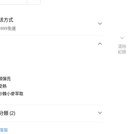
送方式
999免運
清除
紀錄
次付款
付款
順彈亮
受熱
沙棘小麥萃取
類 (2)
y
品牌
瑞士 Rausch 羅氏草本
客服