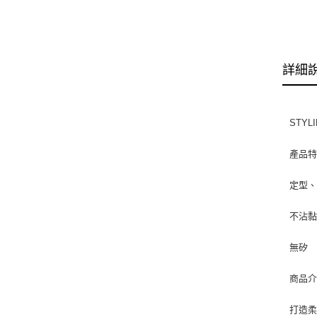
詳細
STYLI
產品
定型
不沾
無矽
商品
打造柔