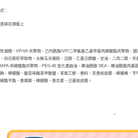
付款後門
方式：
免運費
量塗抹在頭髮上
：
性酒精、VP/VA 共聚物、己內酰胺/VP/二甲氨基乙基甲基丙烯酸酯共聚物
、向日葵籽萃取物、水解玉米澱粉、泛醇、乙基泛醇醚、甘油、二丙二醇、辛基
DMAPA 丙烯酸酯共聚物、PEG-40 氫化蓖麻油、椰油酰胺 DEA、椰油酰胺丙
鈉、檸檬酸、變苦味酸苯甲酸鹽、苯氧乙醇、香料、芳香桂皮醛、檸檬烯、苄甲
水楊酸苄酯、香葉醇、檸檬醛、香豆素、己基桂皮醛。
--