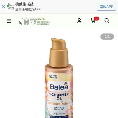
德蔻生活館
開啟APP
立刻使用官方APP
0
1
/
1