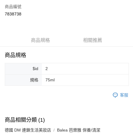
商品編號
超商取貨付款
7838738
LINE Pay
Apple Pay
商品規格
相關推薦
街口支付
悠遊付
商品規格
Google Pay
$id
2
ATM付款
規格
75ml
運送方式
客服
全家取貨付款
每筆NT$80，滿NT$999(含以上)免運費
全家純取貨 (先付款
商品相關分類 (1)
每筆NT$80，滿NT$999(含以上)免運費
德國 DM 連鎖生活美妝店
Balea 芭樂雅 保養/清潔