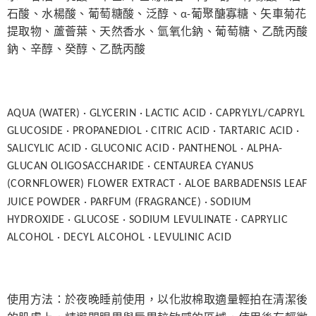
石酸、水楊酸、葡萄糖酸、泛醇、
α-
葡聚醣寡糖、矢車菊花
提取物、蘆薈葉、天然香水、氫氧化鈉、葡萄糖、乙酰丙酸
鈉、辛醇、癸醇、乙酰丙酸
AQUA (WATER) · GLYCERIN · LACTIC ACID · CAPRYLYL/CAPRYL
GLUCOSIDE · PROPANEDIOL · CITRIC ACID · TARTARIC ACID ·
SALICYLIC ACID · GLUCONIC ACID · PANTHENOL · ALPHA-
GLUCAN OLIGOSACCHARIDE · CENTAUREA CYANUS
(CORNFLOWER) FLOWER EXTRACT · ALOE BARBADENSIS LEAF
JUICE POWDER · PARFUM (FRAGRANCE) · SODIUM
HYDROXIDE · GLUCOSE · SODIUM LEVULINATE · CAPRYLIC
ALCOHOL · DECYL ALCOHOL · LEVULINIC ACID
使用方法：於夜晚睡前使用，以化妝棉取適量輕拍在清潔後