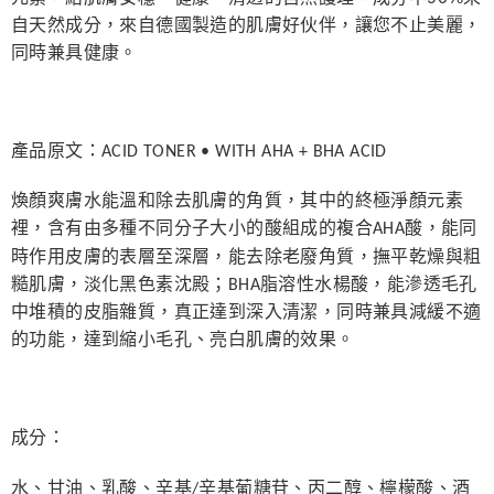
每筆NT$80，滿NT$999(含以上)免運費
自天然成分，來自德國製造的肌膚好伙伴，讓您不止美麗，
同時兼具健康。
7-11純取貨 (先付款
每筆NT$80，滿NT$999(含以上)免運費
宅配
產品原文：
ACID TONER • WITH AHA + BHA ACID
每筆NT$100，滿NT$999(含以上)免運費
離島宅配（澎湖、金門、馬祖、小琉球）
煥顏爽膚水能溫和除去肌膚的角質，其中的終極淨顏元素
裡，含有由多種不同分子大小的酸組成的複合
AHA
酸，能同
每筆NT$250，滿NT$3,000(含以上)免運費
時作用皮膚的表層至深層，能去除老廢角質，撫平乾燥與粗
付款後門市自取
糙肌膚，淡化黑色素沈殿；
BHA
脂溶性水楊酸，能滲透毛孔
免運費
中堆積的皮脂雜質，真正達到深入清潔，同時兼具減緩不適
的功能，達到縮小毛孔、亮白肌膚的效果。
成分：
水、甘油、乳酸、辛基
/
辛基葡糖苷、丙二醇、檸檬酸、酒