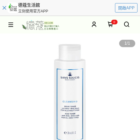
德蔻生活館
開啟APP
立刻使用官方APP
0
1
/
1