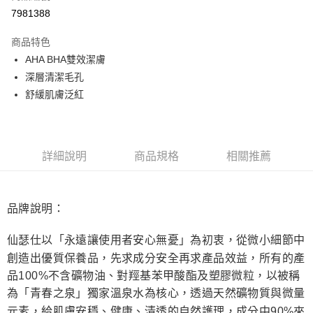
超商取貨付款
7981388
LINE Pay
商品特色
Apple Pay
AHA BHA雙效潔膚
深層清潔毛孔
街口支付
舒緩肌膚泛紅
悠遊付
Google Pay
詳細說明
商品規格
相關推薦
ATM付款
運送方式
品牌說明：
全家取貨付款
每筆NT$80，滿NT$999(含以上)免運費
仙瑟仕以「永遠讓使用者安心無憂」為初衷，從微小細節中
創造出優質保養品，先求成分安全再求產品效益，所有的產
全家純取貨 (先付款
品
100%
不含礦物油、對羥基苯甲酸酯及塑膠微粒，以被稱
每筆NT$80，滿NT$999(含以上)免運費
為「青春之泉」獨家溫泉水為核心，透過天然礦物質與微量
7-11取貨付款
元素，給肌膚安穩、健康、清透的自然護理，成分中
90%
來