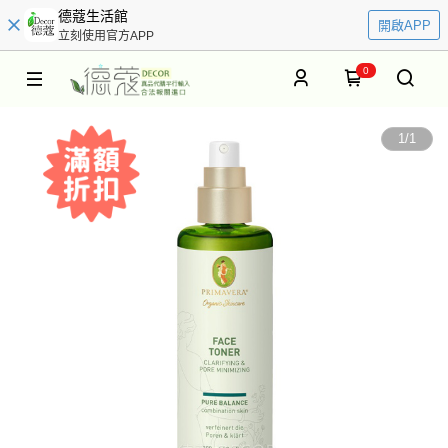
德蔻生活館
開啟APP
立刻使用官方APP
0
1
/
1