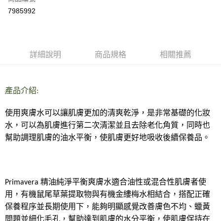
超商取貨付款
7985992
LINE Pay
Apple Pay
詳細說明
商品規格
相關推薦
街口支付
悠遊付
產品介紹:
Google Pay
使用爽膚水可以讓肌膚更加的清爽乾淨，是非常基礎的化妝
ATM付款
水，可以為肌膚進行第二次清潔並且去除老化角質，同時也
幫助調理肌膚的油水平衡，使肌膚更好地吸收後續保養品。
運送方式
全家取貨付款
每筆NT$80，滿NT$999(含以上)免運費
Primavera
精油純淨平衡爽膚水適合油性或混合性肌膚者使
全家純取貨 (先付款
用，有機鼠尾草葉提取物與有機金縷梅水相結合，搭配正確
每筆NT$80，滿NT$999(含以上)免運費
保養程序並長期使用下，能夠明顯感覺改善膚色不均、蠟黃
7-11取貨付款
問題並細化毛孔，幫助達到肌膚的水分平衡，使肌膚保持在