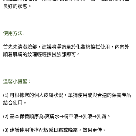
每筆NT$80，滿NT$999(含以上)免運費
良好的狀態。
7-11純取貨 (先付款
每筆NT$80，滿NT$999(含以上)免運費
使用方法:
宅配
每筆NT$100，滿NT$999(含以上)免運費
首先先清潔臉部，建議噴灑適量於化妝棉擦拭使用，內向外
順着肌膚的紋理輕輕擦拭臉部即可。
離島宅配（澎湖、金門、馬祖、小琉球）
每筆NT$250，滿NT$3,000(含以上)免運費
付款後門市自取
溫馨小提醒：
免運費
(1)
可根據您的個人皮膚狀況，單獨使用或與合適的保養產品
結合使用。
(2)
基本保養順序為:爽膚水→精華液→乳液→乳霜。
(3)
建議使用後搭配敏感日霜或晚霜，效果更佳。