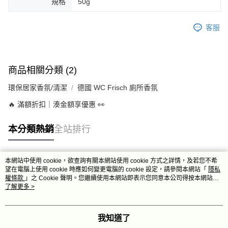
規格
50g
客服
商品相關分類 (2)
環保居家香氛/清潔
德國 WC Frisch 廁所香氛
🔥 滿額折扣｜湊金額享優惠 👀
本分類熱銷
全站排行
本網站中使用 cookie，欲查詢有關本網站使用 cookie 方式之詳情，及若您不希
熱門標籤
望在電腦上使用 cookie 時應如何變更電腦的 cookie 設定，請參閱本網站「
隱私
權條款
」之 Cookie 聲明。您繼續使用本網站即表示您同意本公司得按本網站使
用條款之 Cookie 聲明使用 cookie。
了解更多 >
我知道了