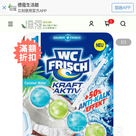
德蔻生活館
開啟APP
立刻使用官方APP
0
1
/
1