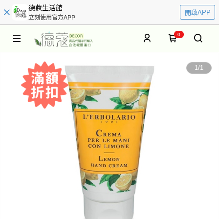
德蔻生活館
開啟APP
立刻使用官方APP
0
1
/
1