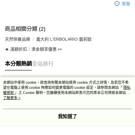
客服
商品相關分類 (2)
天然保養品牌
義大利 L'ERBOLARIO 蕾莉歐
🔥 滿額折扣｜湊金額享優惠 👀
本分類熱銷
全站排行
本網站中使用 cookie，欲查詢有關本網站使用 cookie 方式之詳情，及若您不希
熱門標籤
望在電腦上使用 cookie 時應如何變更電腦的 cookie 設定，請參閱本網站「
隱私
權條款
」之 Cookie 聲明。您繼續使用本網站即表示您同意本公司得按本網站使
用條款之 Cookie 聲明使用 cookie。
了解更多 >
我知道了