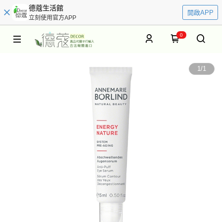
德蔻生活館
開啟APP
立刻使用官方APP
0
1
/
1