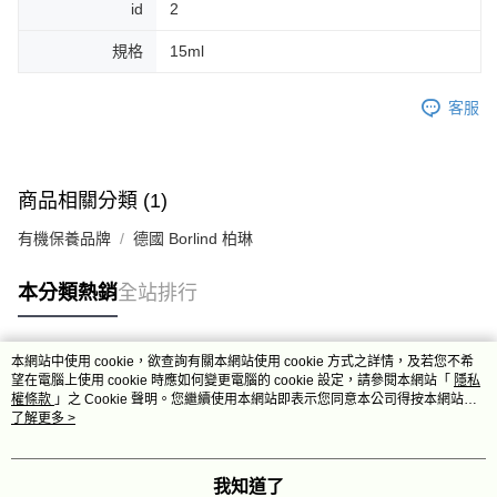
id
2
規格
15ml
客服
商品相關分類 (1)
有機保養品牌
德國 Borlind 柏琳
本分類熱銷
全站排行
本網站中使用 cookie，欲查詢有關本網站使用 cookie 方式之詳情，及若您不希
熱門標籤
望在電腦上使用 cookie 時應如何變更電腦的 cookie 設定，請參閱本網站「
隱私
權條款
」之 Cookie 聲明。您繼續使用本網站即表示您同意本公司得按本網站使
用條款之 Cookie 聲明使用 cookie。
了解更多 >
我知道了