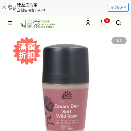
德蔻生活館
開啟APP
立刻使用官方APP
0
1
/
1