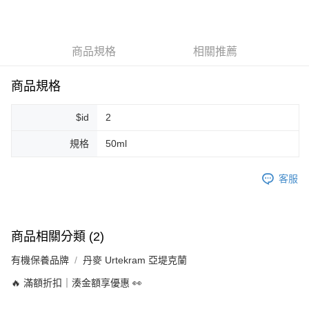
LINE Pay
Apple Pay
商品規格
相關推薦
街口支付
悠遊付
商品規格
Google Pay
$id
2
ATM付款
規格
50ml
運送方式
客服
全家取貨付款
每筆NT$80，滿NT$999(含以上)免運費
全家純取貨 (先付款
商品相關分類 (2)
每筆NT$80，滿NT$999(含以上)免運費
有機保養品牌
丹麥 Urtekram 亞堤克蘭
7-11取貨付款
🔥 滿額折扣｜湊金額享優惠 👀
每筆NT$80，滿NT$999(含以上)免運費