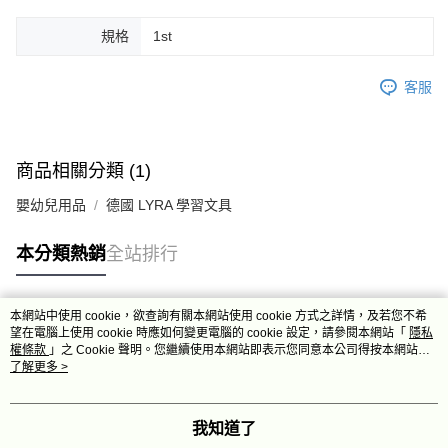
規格
1st
客服
商品相關分類 (1)
嬰幼兒用品
德國 LYRA 學習文具
本分類熱銷
全站排行
本網站中使用 cookie，欲查詢有關本網站使用 cookie 方式之詳情，及若您不希
熱門標籤
望在電腦上使用 cookie 時應如何變更電腦的 cookie 設定，請參閱本網站「
隱私
權條款
」之 Cookie 聲明。您繼續使用本網站即表示您同意本公司得按本網站使
用條款之 Cookie 聲明使用 cookie。
了解更多 >
我知道了