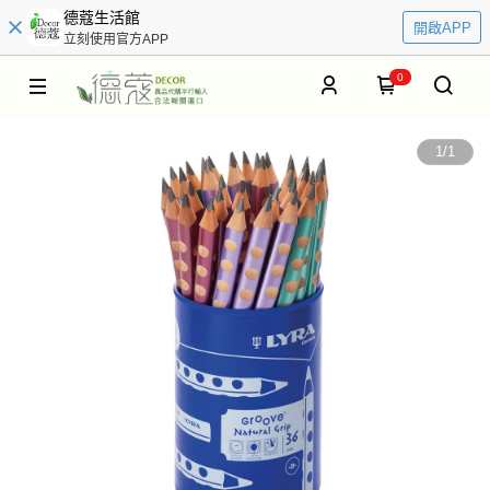
德蔻生活館
開啟APP
立刻使用官方APP
0
1
/
1