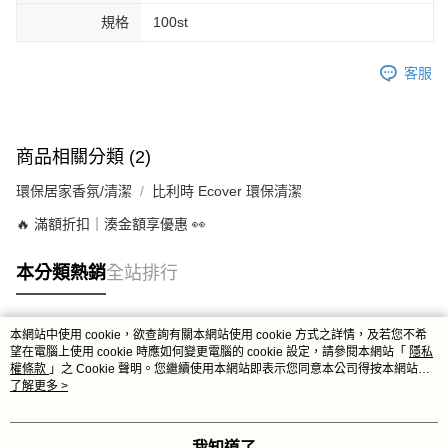
規格
100st
客服
商品相關分類 (2)
環保居家香氛/清潔
比利時 Ecover 環保清潔
🔥 滿額折扣｜湊金額享優惠 👀
本分類熱銷
全站排行
本網站中使用 cookie，欲查詢有關本網站使用 cookie 方式之詳情，及若您不希
熱門標籤
望在電腦上使用 cookie 時應如何變更電腦的 cookie 設定，請參閱本網站「
隱私
權條款
」之 Cookie 聲明。您繼續使用本網站即表示您同意本公司得按本網站使
用條款之 Cookie 聲明使用 cookie。
了解更多 >
我知道了