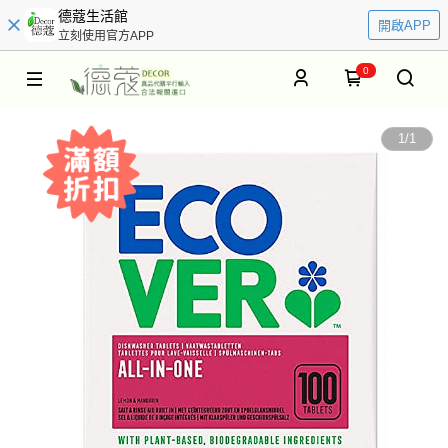
德蔻生活館
開啟APP
立刻使用官方APP
0
1
/
1