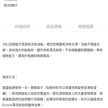
超商取貨付款
8210857
LINE Pay
Apple Pay
詳細說明
商品規格
相關推薦
街口支付
悠遊付
3合1洗碗錠可清潔和去除油脂，使您的碗盤乾淨有光澤，洗後不殘留水
Google Pay
痕。具有強大的脫脂劑，鹽作用和漂洗助劑。不含磷酸鹽和膦酸酯。帶有
ATM付款
速乾配方，適用於乾躁和無銹餐具。
運送方式
全家取貨付款
使用方法：
每筆NT$80，滿NT$999(含以上)免運費
建議每週使用一次。撕開袋子（包裝材料可以保護洗碗錠免受潮氣侵
全家純取貨 (先付款
襲），將洗碗錠放入指定的置盒內。需先清除餐具上的大量食物殘渣，再
每筆NT$80，滿NT$999(含以上)免運費
根據製造商的說明運行洗碗機。如果你所使用的是硬水，則可以通過添加
Ecover漂洗助劑和鹽來效果。
7-11取貨付款