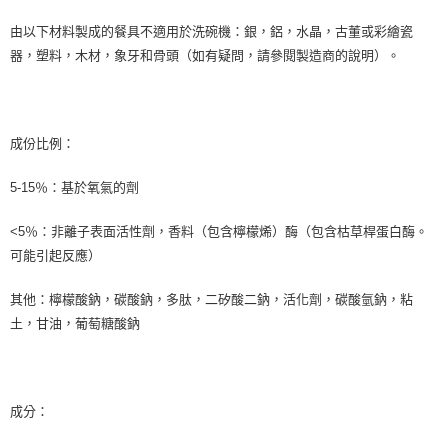
每筆NT$80，滿NT$999(含以上)免運費
由以下材料製成的餐具不適用於洗碗機：銀，鋁，水晶，古董或彩繪瓷
器，塑料，木材，象牙和骨頭（如有疑問，請參閱製造商的說明）。
7-11純取貨 (先付款
每筆NT$80，滿NT$999(含以上)免運費
宅配
成份比例：
每筆NT$100，滿NT$999(含以上)免運費
離島宅配（澎湖、金門、馬祖、小琉球）
5-15％：基於氧氣的劑
每筆NT$250，滿NT$3,000(含以上)免運費
<5％：非離子表面活性劑，香料（包含檸檬烯）酶（包含枯草桿蛋白酶。
付款後門市自取
可能引起反應）
免運費
其他：檸檬酸鈉，碳酸鈉，多肽，二矽酸二鈉，活化劑，碳酸氫鈉，粘
土，甘油，葡萄糖酸鈉
成分：