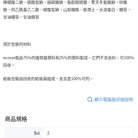
檸檬酸二鈉，碳酸氫鈉，過碳酸鈉，脂肪醇醇鹽，聚天冬氨酸鈉，矽酸
鈉，四乙酰基乙二胺，碳酸氫鈉，山梨糖醇，膨潤土，水溶蛋白，糖苷，
甘油糖苷，甘油糖苷
用於包裝的材料
ecover瓶由75％的植物基塑料和25％的塑料製成。它們不含染料，可100％
回收。
紙板包裝由回收的紙板箱組成，並且是100％可的。
顯示電腦版詳細說明
商品規格
$id
2