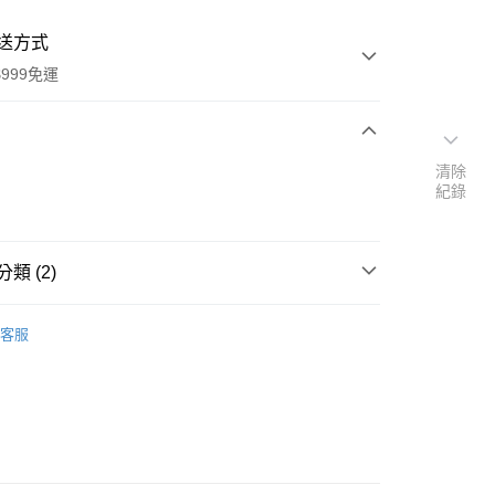
送方式
999免運
次付款
清除
紀錄
付款
類 (2)
品牌
德國 Bombastus 龐貝士
客服
扣｜湊金額享優惠 👀
y