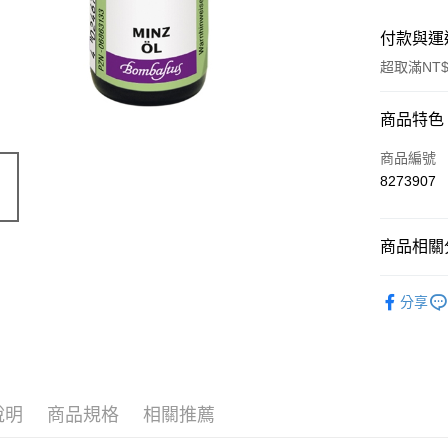
付款與運
超取滿NT$
付款方式
商品特色
信用卡一
商品編號
8273907
超商取貨
LINE Pay
商品相關分
Apple Pay
天然保養
分享
街口支付
🔥 滿額折
悠遊付
Google Pa
說明
商品規格
相關推薦
ATM付款