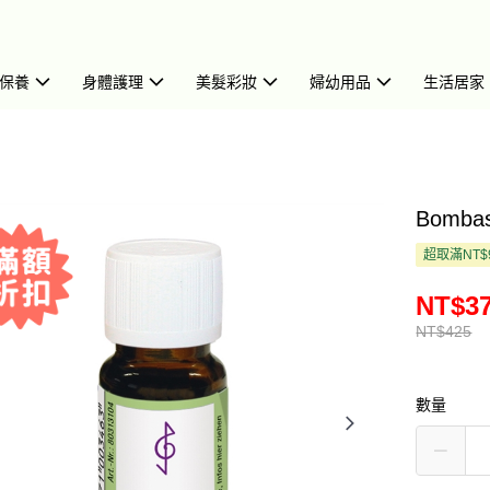
保養
身體護理
美髮彩妝
婦幼用品
生活居家
Bomba
超取滿NT$
NT$3
NT$425
數量