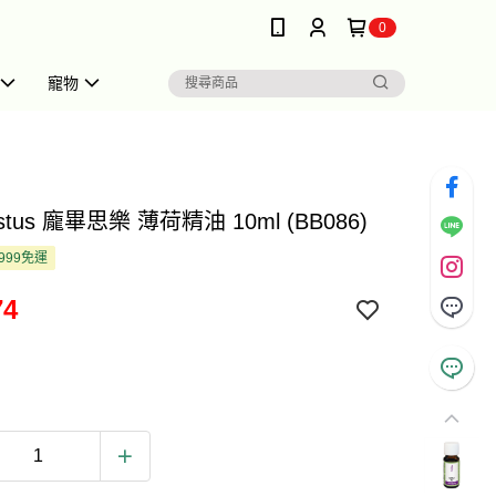
0
寵物
stus 龐畢思樂 薄荷精油 10ml (BB086)
999免運
74