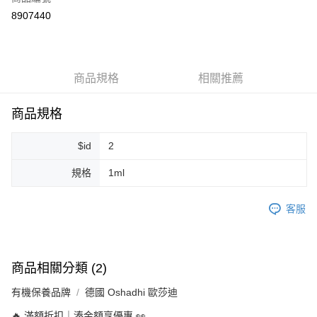
超商取貨付款
8907440
LINE Pay
Apple Pay
商品規格
相關推薦
街口支付
悠遊付
商品規格
Google Pay
$id
2
ATM付款
規格
1ml
運送方式
客服
全家取貨付款
每筆NT$80，滿NT$999(含以上)免運費
全家純取貨 (先付款
商品相關分類 (2)
每筆NT$80，滿NT$999(含以上)免運費
有機保養品牌
德國 Oshadhi 歐莎迪
7-11取貨付款
🔥 滿額折扣｜湊金額享優惠 👀