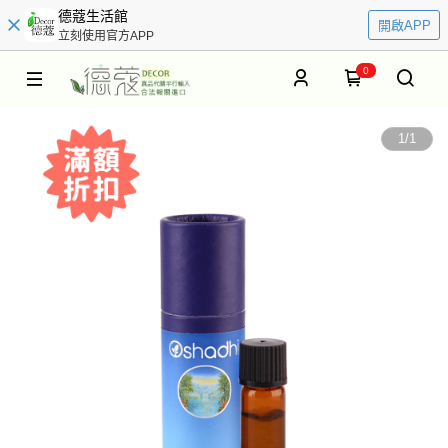
德蔻生活館
開啟APP
立刻使用官方APP
0
1
/
1