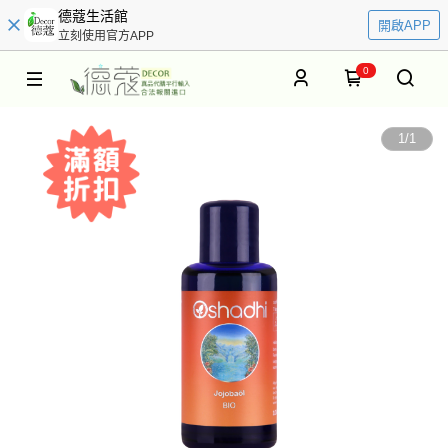
德蔻生活館
開啟APP
立刻使用官方APP
0
1
/
1