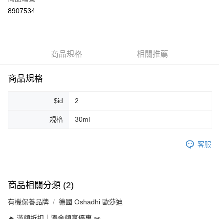
超商取貨付款
8907534
LINE Pay
Apple Pay
商品規格
相關推薦
街口支付
悠遊付
商品規格
Google Pay
$id
2
ATM付款
規格
30ml
運送方式
客服
全家取貨付款
每筆NT$80，滿NT$999(含以上)免運費
全家純取貨 (先付款
商品相關分類 (2)
每筆NT$80，滿NT$999(含以上)免運費
有機保養品牌
德國 Oshadhi 歐莎迪
7-11取貨付款
🔥 滿額折扣｜湊金額享優惠 👀