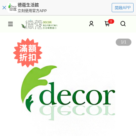
德蔻生活館
開啟APP
立刻使用官方APP
0
1
/
1