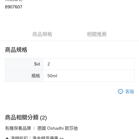
超商取貨付款
8907607
LINE Pay
Apple Pay
商品規格
相關推薦
街口支付
悠遊付
商品規格
Google Pay
$id
2
ATM付款
規格
50ml
運送方式
客服
全家取貨付款
每筆NT$80，滿NT$999(含以上)免運費
全家純取貨 (先付款
商品相關分類 (2)
每筆NT$80，滿NT$999(含以上)免運費
有機保養品牌
德國 Oshadhi 歐莎迪
7-11取貨付款
🔥 滿額折扣｜湊金額享優惠 👀