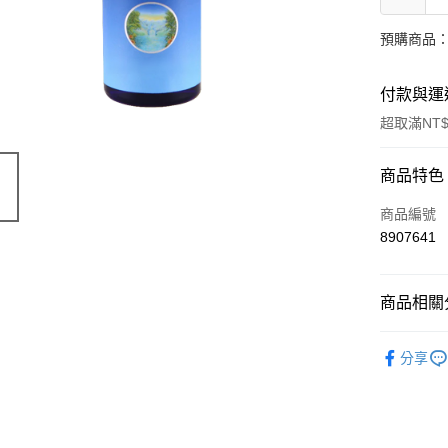
預購商品：
付款與運
超取滿NT$
付款方式
商品特色
信用卡一
商品編號
8907641
超商取貨
LINE Pay
商品相關分
Apple Pay
有機保養
分享
街口支付
🔥 滿額折
悠遊付
Google Pa