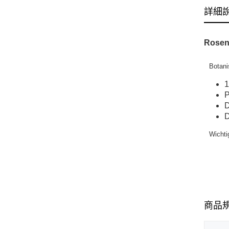
詳細
Rosenb
Botani
1
P
D
D
Wichti
商品