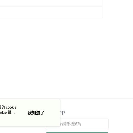
50，滿NT$3,000(含以上)免運費
市自取
 cookie
kie 聲明
我知道了
官方APP