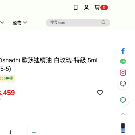
0
寵物
Oshadhi 歐莎迪精油 白玫瑰-特級 5ml
5-5)
999免運
,459
2