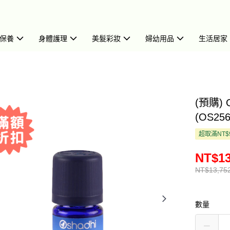
保養
身體護理
美髮彩妝
婦幼用品
生活居家
(預購) 
(OS256
超取滿NT$
NT$13
NT$13,75
數量