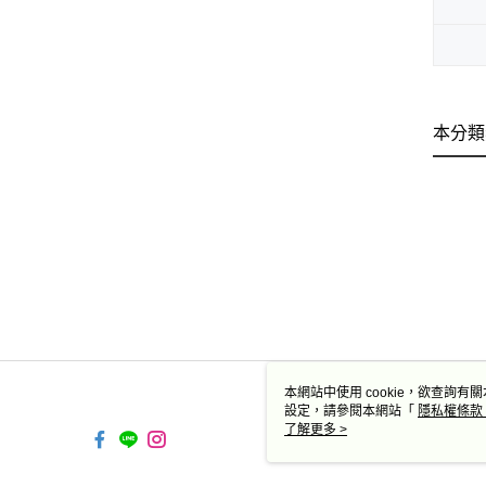
本分類
本網站中使用 cookie，欲查詢有關
設定，請參閱本網站「
隱私權條款
使用 cookie。
了解更多 >