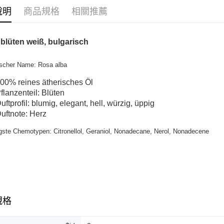
說明
商品規格
相關推薦
ATM付款
lüten weiß, bulgarisch
運送方式
全家取貨
scher Name: Rosa alba
每筆NT$8
00% reines ätherisches Öl
flanzenteil: Blüten
全家純取貨
uftprofil: blumig, elegant, hell, würzig, üppig
每筆NT$8
uftnote: Herz
7-11取貨
gste Chemotypen: Citronellol, Geraniol, Nonadecane, Nerol, Nonadecene
每筆NT$8
7-11純取
每筆NT$8
宅配
規格
每筆NT$1
離島宅配