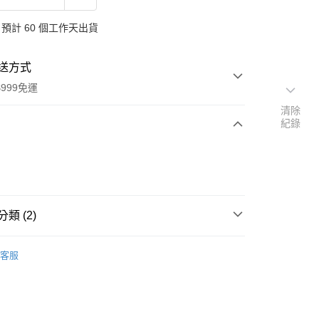
預計 60 個工作天出貨
送方式
999免運
清除
紀錄
次付款
付款
類 (2)
品牌
德國 Oshadhi 歐莎迪
客服
扣｜湊金額享優惠 👀
y