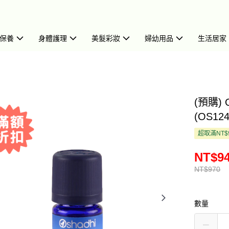
保養
身體護理
美髮彩妝
婦幼用品
生活居家
(預購) 
(OS124
超取滿NT$
NT$9
NT$970
數量