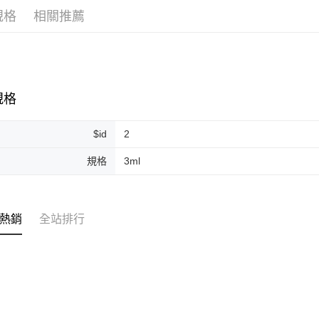
規格
相關推薦
ATM付款
運送方式
全家取貨
規格
每筆NT$8
$id
2
全家純取貨
每筆NT$8
規格
3ml
7-11取貨
每筆NT$8
熱銷
全站排行
7-11純取
每筆NT$8
宅配
每筆NT$1
離島宅配