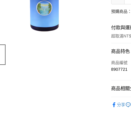
預購商品：
付款與運
超取滿NT$
付款方式
商品特色
信用卡一
商品編號
8907721
超商取貨
LINE Pay
商品相關分
Apple Pay
有機保養
分享
街口支付
🔥 滿額折
悠遊付
Google Pa