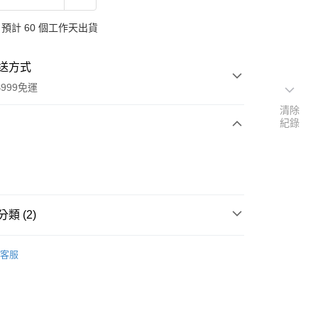
預計 60 個工作天出貨
送方式
999免運
清除
紀錄
次付款
付款
類 (2)
品牌
德國 Oshadhi 歐莎迪
客服
扣｜湊金額享優惠 👀
y