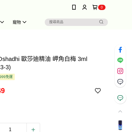
0
寵物
Oshadhi 歐莎迪精油 岬角白梅 3ml
3-3)
999免運
49