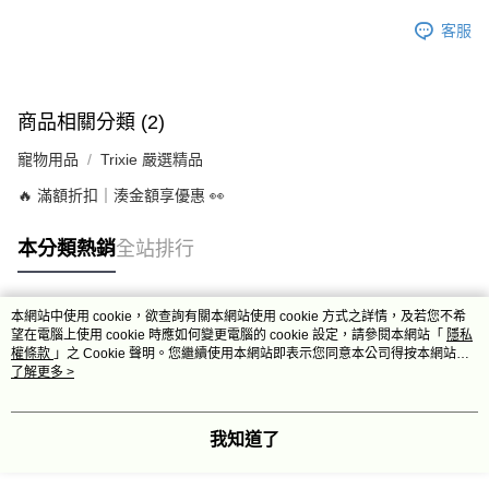
客服
商品相關分類 (2)
寵物用品
Trixie 嚴選精品
🔥 滿額折扣｜湊金額享優惠 👀
本分類熱銷
全站排行
本網站中使用 cookie，欲查詢有關本網站使用 cookie 方式之詳情，及若您不希
熱門標籤
望在電腦上使用 cookie 時應如何變更電腦的 cookie 設定，請參閱本網站「
隱私
權條款
」之 Cookie 聲明。您繼續使用本網站即表示您同意本公司得按本網站使
用條款之 Cookie 聲明使用 cookie。
了解更多 >
我知道了