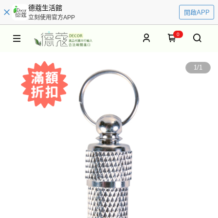
德蔻生活館
開啟APP
立刻使用官方APP
0
1
/
1