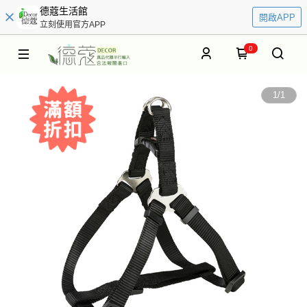
德蔻生活館
開啟APP
立刻使用官方APP
0
1
/
1