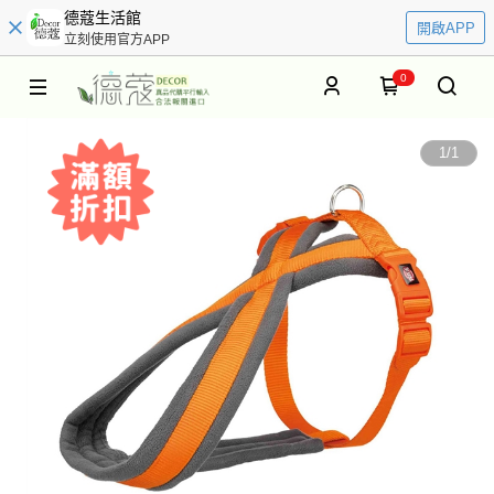
德蔻生活館
開啟APP
立刻使用官方APP
0
1
/
1