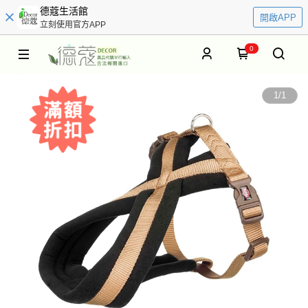
德蔻生活館
開啟APP
立刻使用官方APP
0
1
/
1