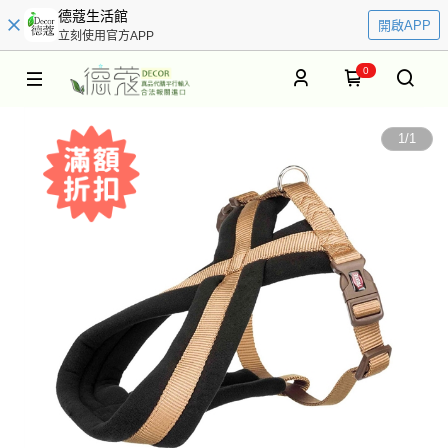
德蔻生活館
開啟APP
立刻使用官方APP
0
1
/
1