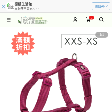
德蔻生活館
開啟APP
立刻使用官方APP
0
1
/
1