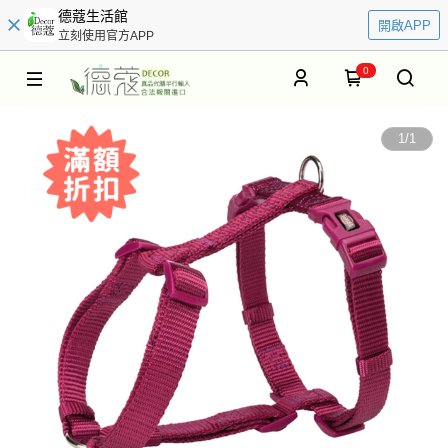
德蔻生活館
開啟APP
立刻使用官方APP
0
1
/
1