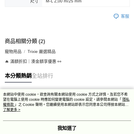
尺寸
M-L 2,00 m/25 mm
客服
商品相關分類 (2)
寵物用品
Trixie 嚴選精品
🔥 滿額折扣｜湊金額享優惠 👀
本分類熱銷
全站排行
本網站中使用 cookie，欲查詢有關本網站使用 cookie 方式之詳情，及若您不希
熱門標籤
望在電腦上使用 cookie 時應如何變更電腦的 cookie 設定，請參閱本網站「
隱私
權條款
」之 Cookie 聲明。您繼續使用本網站即表示您同意本公司得按本網站使
用條款之 Cookie 聲明使用 cookie。
了解更多 >
我知道了