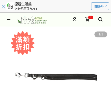
德蔻生活館
開啟APP
立刻使用官方APP
0
1
/
1