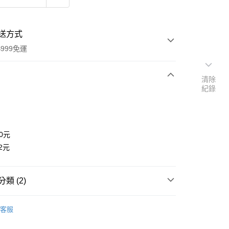
送方式
999免運
清除
紀錄
次付款
付款
80元
22元
類 (2)
Trixie 嚴選精品
y
客服
扣｜湊金額享優惠 👀