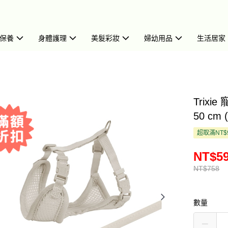
保養
身體護理
美髮彩妝
婦幼用品
生活居家
Trixi
50 cm 
超取滿NT$
NT$5
NT$758
數量