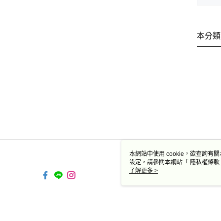
本分類
本網站中使用 cookie，欲查詢有關
設定，請參閱本網站「
隱私權條款
使用 cookie。
了解更多 >