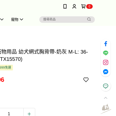
0
寵物
e 寵物用品 幼犬網式胸背帶-奶灰 M-L: 36-
(TX15570)
999免運
96