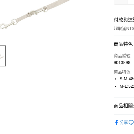
付款與運
超取滿NT$
付款方式
商品特色
信用卡一
商品編號
9013898
超商取貨
商品特色
LINE Pay
S-M:4
M-L:5
Apple Pay
街口支付
商品相關分
悠遊付
寵物用品
Google Pa
分享
🔥 滿額折
ATM付款