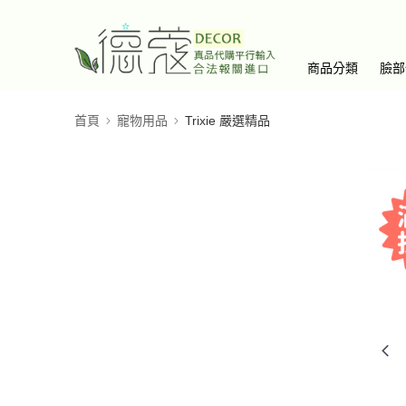
商品分類
臉部
首頁
寵物用品
Trixie 嚴選精品