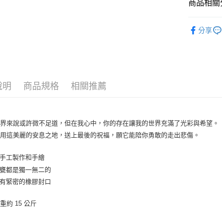
商品相關分
ATM付款
寵物用品
分享
運送方式
全家取貨
每筆NT$8
說明
商品規格
相關推薦
全家純取貨
每筆NT$8
世界來說或許微不足道，但在我心中，你的存在讓我的世界充滿了光彩與希望。
7-11取貨
我用這美麗的安息之地，送上最後的祝福，願它能陪你勇敢的走出悲傷。
每筆NT$8
7-11純取
心手工製作和手繪
每筆NT$8
個甕都是獨一無二的
部有緊密的橡膠封口
宅配
每筆NT$1
重約 15 公斤
離島宅配