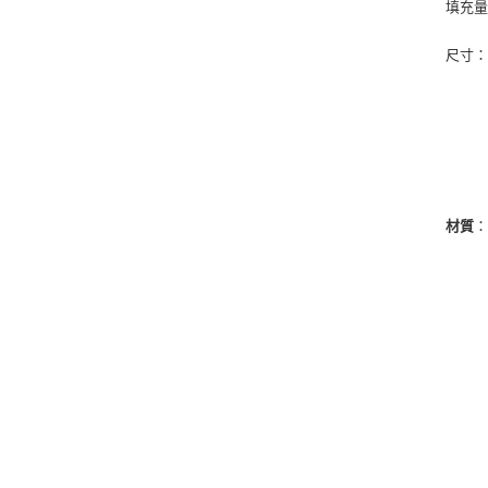
填充量
尺寸：長
材質