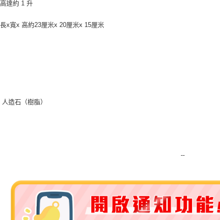
高達約 1 升
每筆NT$2
x寬x 高約23厘米x 20厘米x 15厘米
付款後門
免運費
：
人造石（樹脂）
--