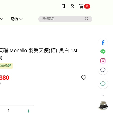
0
寵物
 Monello 羽翼天使(貓)-黑白 1st
)
999免運
380
0