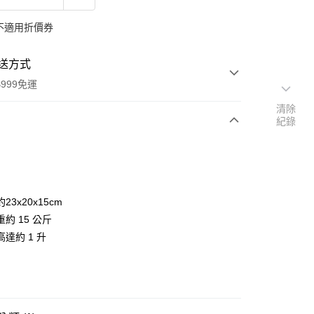
不適用折價券
送方式
999免運
清除
紀錄
次付款
付款
23x20x15cm
約 15 公斤
達約 1 升
y