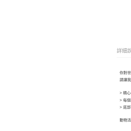
詳細
你對
請讓
> 精
> 每
> 底
動物活