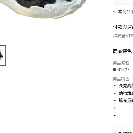
※ 本商品
付款與運
超取滿NT$
付款方式
商品特色
信用卡一
商品編號
9031227
超商取貨
商品特色
LINE Pay
長寬高約
動物活重
Apple Pay
填充量高
街口支付
悠遊付
Google Pa