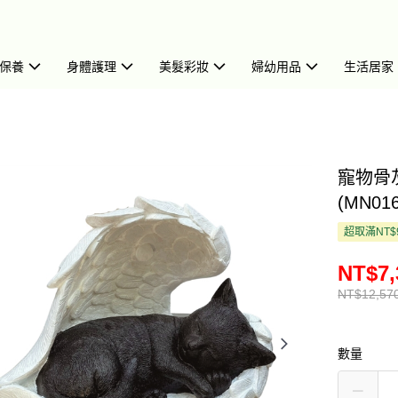
保養
身體護理
美髮彩妝
婦幼用品
生活居家
寵物骨灰罐
(MN016
超取滿NT$
NT$7,
NT$12,57
數量