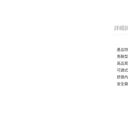
詳細
產品
馬鞍
高品
可調
舒適
安全