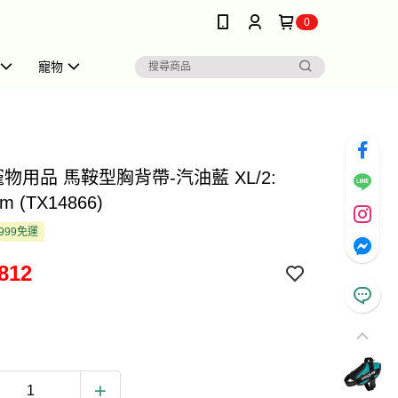
0
寵物
ie 寵物用品 馬鞍型胸背帶-汽油藍 XL/2:
cm (TX14866)
999免運
812