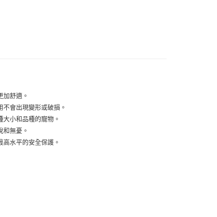
扣｜湊金額享優惠 👀
付款
0，滿NT$999(含以上)免運費
 (先付款
0，滿NT$999(含以上)免運費
更加舒適。
用不會出現變形或破損。
付款
種大小和品種的寵物。
0，滿NT$999(含以上)免運費
悅和無憂。
貨 (先付款
最高水平的安全保護。
0，滿NT$999(含以上)免運費
00，滿NT$999(含以上)免運費
（澎湖、金門、馬祖、小琉球）
50，滿NT$3,000(含以上)免運費