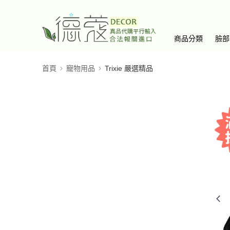
商品分類
臉部
首頁
寵物用品
Trixie 嚴選精品