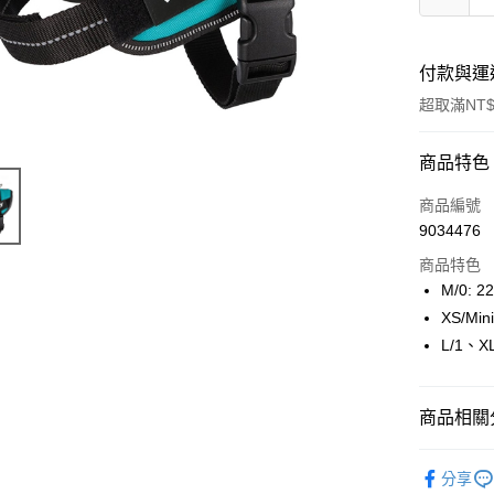
付款與運
超取滿NT$
付款方式
商品特色
信用卡一
商品編號
9034476
超商取貨
商品特色
LINE Pay
M/0: 2
XS/Min
Apple Pay
L/1、XL
街口支付
悠遊付
商品相關分
Google Pa
寵物用品
分享
ATM付款