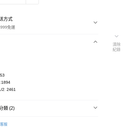
送方式
999免運
清除
紀錄
次付款
付款
253
i:1894
/2: 2461
類 (2)
y
Trixie 嚴選精品
客服