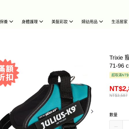
保養
身體護理
美髮彩妝
婦幼用品
生活居家
Trix
71-96 
超取滿NT$
NT$2,
NT$3,587
數量