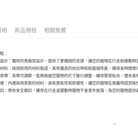
🔥 滿額折
運送方式
全家取貨
說明
商品規格
相關推薦
每筆NT$8
全家純取貨
特點：
每筆NT$8
型設計：獨特的馬鞍型設計，提供了更穩固的支撐，讓您的寵物在行走和運動時
質材料：採用耐用的材料製成，具有優良的抗拉伸和耐磨損性能，確保長時間使
7-11取貨
式背帶：背帶可調節，能夠根據您寵物的尺寸進行調整，確保緊密貼合，適合各
每筆NT$8
內裡：內裡採用柔軟的材料，具有透氣性和舒適性，讓您的寵物在佩戴時感到愉
7-11純取
鎖扣：帶有安全鎖扣，確保在行走或運動時寵物不會意外脫落，為您的寵物提供
每筆NT$8
宅配
每筆NT$1
--
離島宅配
每筆NT$2