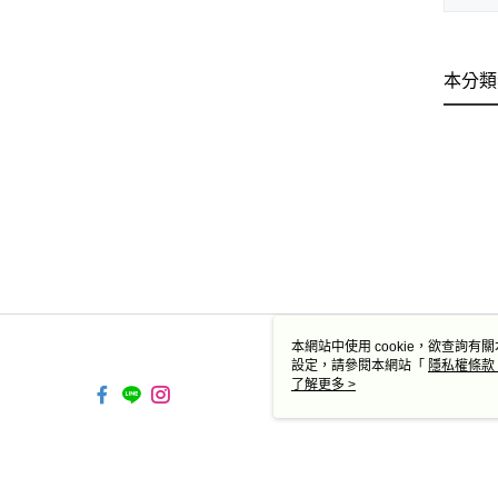
本分類
本網站中使用 cookie，欲查詢有關
設定，請參閱本網站「
隱私權條款
使用 cookie。
了解更多 >