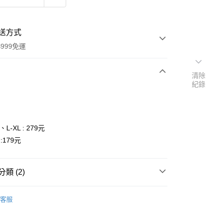
送方式
999免運
清除
紀錄
次付款
付款
、L-XL : 279元
:179元
類 (2)
Trixie 嚴選精品
y
客服
扣｜湊金額享優惠 👀