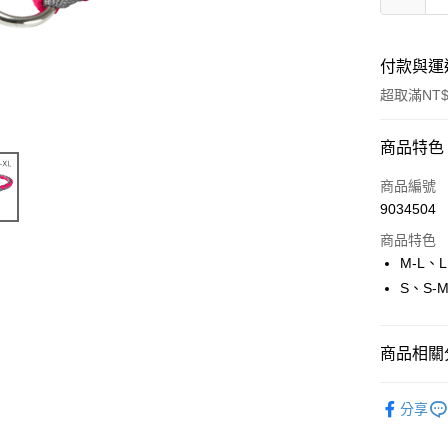
付款與運
超取滿NT$
付款方式
商品特色
信用卡一
商品編號
9034504
超商取貨
商品特色
LINE Pay
M-L、L
S、S-M
Apple Pay
街口支付
商品相關分
悠遊付
寵物用品
Google Pa
分享
🔥 滿額折
ATM付款