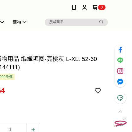
0
寵物
e 寵物用品 編織項圈-亮桃灰 L-XL: 52-60
144111)
999免運
64