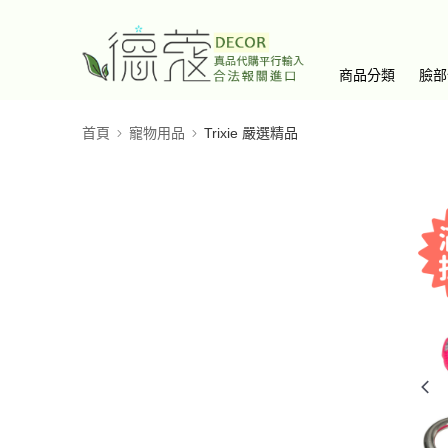
商品分類
臉部
首頁
寵物用品
Trixie 嚴選精品