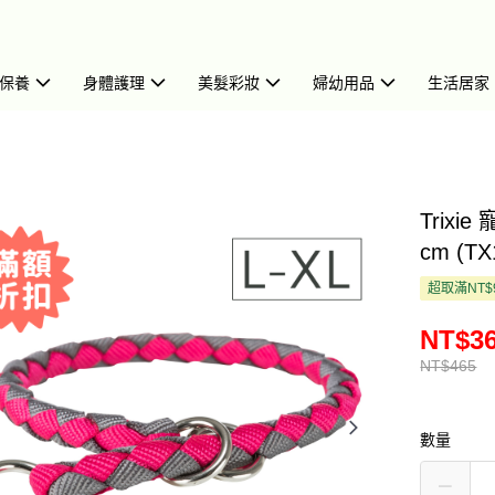
保養
身體護理
美髮彩妝
婦幼用品
生活居家
Trixi
cm (TX
超取滿NT$
NT$3
NT$465
數量