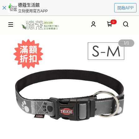
德蔻生活館
開啟APP
立刻使用官方APP
0
1
/
1