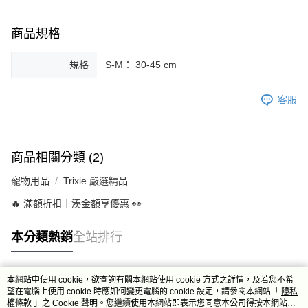
商品規格
規格
S-M： 30-45 cm
客服
商品相關分類 (2)
寵物用品
Trixie 嚴選精品
🔥 滿額折扣｜湊金額享優惠 👀
本分類熱銷
全站排行
本網站中使用 cookie，欲查詢有關本網站使用 cookie 方式之詳情，及若您不希
熱門標籤
望在電腦上使用 cookie 時應如何變更電腦的 cookie 設定，請參閱本網站「
隱私
權條款
」之 Cookie 聲明。您繼續使用本網站即表示您同意本公司得按本網站使