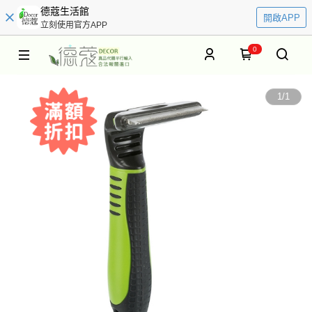
德蔻生活館
開啟APP
立刻使用官方APP
0
1
/
1