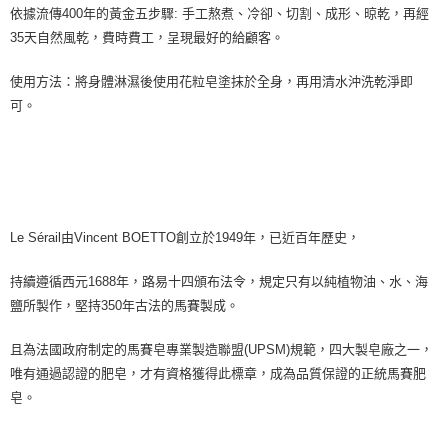
依據流傳400年的黃金五步驟: 手工熬煮、冷卻、切割、成形、晾乾，再經
7-11純取貨 (先付款
35天自然風乾，費時費工，呈現最好的給顧客。
每筆NT$80，滿NT$999(含以上)免運費
使用方法：將身體淋濕後使用花粒皂塗抹於全身，再用清水沖洗乾淨即
宅配
可。
每筆NT$100，滿NT$999(含以上)免運費
離島宅配（澎湖、金門、馬祖、小琉球）
每筆NT$250，滿NT$3,000(含以上)免運費
付款後門市自取
Le Sérail由Vincent BOETTO創立於1949年，已近百年歷史，
免運費
持續遵循西元1688年，路易十四頒布法令，規定只有以純植物油、水、海
鹽所製作，堅持350年古法的馬賽製成。
且為法國政府制定的馬賽皂專業製造聯盟(UPSM)規範，四大製皂廠之一，
唯有通過認證的肥皂，才有資格獲得此標章，成為品質保證的正統馬賽肥
皂。