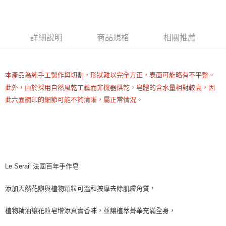
LINE Pay
Apple Pay
詳細說明
商品規格
相關推薦
街口支付
悠遊付
本產品為純手工製作與切割，形狀難以完全方正，表面可能略有不平整。
Google Pay
此外，由於採用自然風乾工藝而非機器烘乾，皂體的含水量相對較高，因
ATM付款
此六面鋼印的細節可能不夠清晰，屬正常情況。
運送方式
全家取貨付款
每筆NT$80，滿NT$999(含以上)免運費
Le Serail 法國百年手作皂
全家純取貨 (先付款
每筆NT$80，滿NT$999(含以上)免運費
添加天然花瓣與植物顆粒可溫和按摩去除肌膚角質，
7-11取貨付款
植物精油讓花粒皂增添真實香味，並讓植萃菁華充滿全身，
每筆NT$80，滿NT$999(含以上)免運費