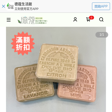
德蔻生活館
開啟APP
立刻使用官方APP
0
1
/
1