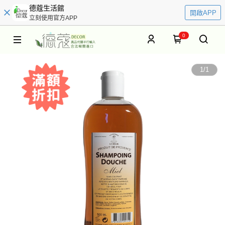
德蔻生活館
開啟APP
立刻使用官方APP
0
1
/
1