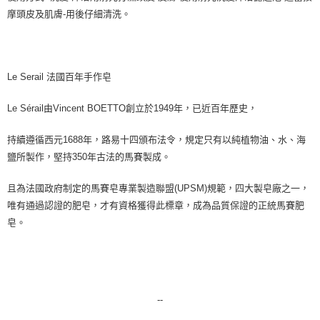
摩頭皮及肌膚-用後仔細清洗。
7-11純取貨 (先付款
每筆NT$80，滿NT$999(含以上)免運費
宅配
Le Serail 法國百年手作皂
每筆NT$100，滿NT$999(含以上)免運費
離島宅配（澎湖、金門、馬祖、小琉球）
Le Sérail由Vincent BOETTO創立於1949年，已近百年歷史，
每筆NT$250，滿NT$3,000(含以上)免運費
持續遵循西元1688年，路易十四頒布法令，規定只有以純植物油、水、海
付款後門市自取
鹽所製作，堅持350年古法的馬賽製成。
免運費
且為法國政府制定的馬賽皂專業製造聯盟(UPSM)規範，四大製皂廠之一，
唯有通過認證的肥皂，才有資格獲得此標章，成為品質保證的正統馬賽肥
皂。
--