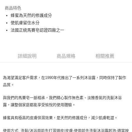
LINE Pay
商品特色
Apple Pay
蜂蜜為天然的修護成分
使肌膚留住水分
街口支付
法國正統馬賽皂認證四廠之一
悠遊付
Google Pay
詳細說明
商品規格
相關推薦
ATM付款
運送方式
為渴望滿足客戶需求，在1990年代推出了一系列沐浴露，同時保持了製作
全家取貨付款
品質。
每筆NT$80，滿NT$999(含以上)免運費
與我們的馬賽皂一脈相承，我們精心製作無色素、淡雅香氣的洗髮沐浴
全家純取貨 (先付款
露，讓整個家庭都能享受愉悅的使用體驗。
每筆NT$80，滿NT$999(含以上)免運費
蜂蜜具有極高的皮膚保濕效果，是天然的修護成分，減少肌膚乾澀。
7-11取貨付款
每筆NT$80，滿NT$999(含以上)免運費
使用方式: 洗髮/沐浴用前先打濕頭皮/皮膚-使用前先洗髮沐浴露起泡-適當按