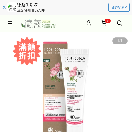
德蔻生活館
開啟APP
立刻使用官方APP
0
1
/
1