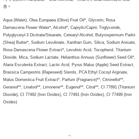
合。
7-11純取貨 (先付款
每筆NT$80，滿NT$999(含以上)免運費
Aqua (Water), Olea Europaea (Olive) Fruit Oil*, Glycerin, Rosa
宅配
Damascena Flower Water*, Alcohol*, Caprylic/Capric Triglyceride,
每筆NT$100，滿NT$999(含以上)免運費
Polyglyceryl-3 Dicitrate/Stearate, Cetearyl Alcohol, Butyrospermum Parkii
(Shea) Butter*, Sodium Levulinate, Xanthan Gum, Silica, Sodium Anisate,
離島宅配（澎湖、金門、馬祖、小琉球）
Rosa Damascena Flower Extract*, Levulinic Acid, Tocopherol, Titanium
每筆NT$250，滿NT$3,000(含以上)免運費
Dioxide, Mica, Sodium Lactate, Helianthus Annuus (Sunflower) Seed Oil*,
Alaria Esculenta Extract, Lactic Acid, Pyrus Malus (Apple) Seed Extract,
付款後門市自取
Brassica Campestris (Rapeseed) Sterols, PCA Ethyl Cocoyl Arginate,
免運費
Malus Domestica Fruit Extract*, Parfum (Fragrance)**, Citronellol**,
Geraniol**, Linalool**, Limonene**, Eugenol**, Citral**, CI 77891 (Titanium
Dioxide), CI 77492 (Iron Oxides), CI 77491 (Iron Oxides), CI 77499 (Iron
Oxides)
--