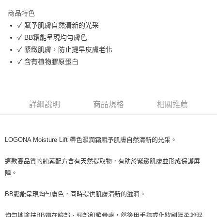
LINE Pay
商品特色
Apple Pay
✓ 賦予肌膚自然清新的光采
✓ BB霜能呈現均勻膚色
街口支付
✓ 緊緻肌膚，防止提早皮膚老化
悠遊付
✓ 含有植物膠原蛋白
Google Pay
ATM付款
詳細說明
商品規格
相關推薦
運送方式
全家取貨付款
LOGONA Moisture Lift 帶色濕潤霜賦予肌膚自然清新的光采。
每筆NT$80，滿NT$999(含以上)免運費
這款高品質的純素配方含有天然提取物，有助於緊緻肌膚並形成保護屏
全家純取貨 (先付款
障。
每筆NT$80，滿NT$999(含以上)免運費
BB霜能呈現均勻膚色，同時提供肌膚清新的滋潤。
7-11取貨付款
每筆NT$80，滿NT$999(含以上)免運費
均勻地塗抹BB霜在臉部、頸部和鎖骨處，然後用手指或化妝刷輕柔地混