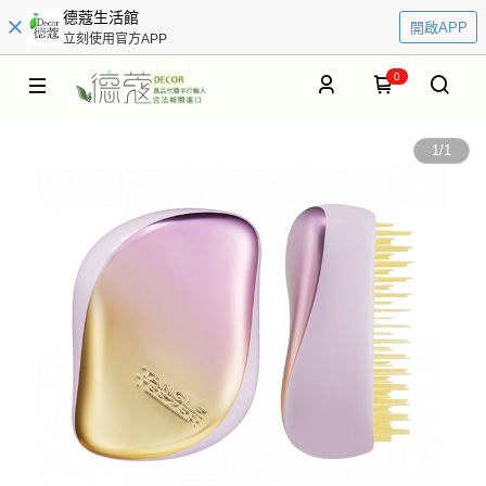
德蔻生活館
開啟APP
立刻使用官方APP
0
1
/
1