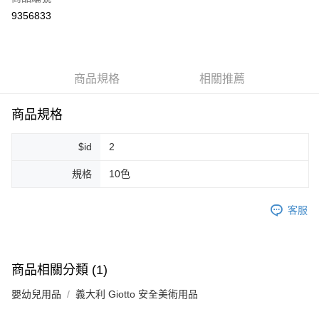
超商取貨付款
9356833
LINE Pay
Apple Pay
商品規格
相關推薦
街口支付
悠遊付
商品規格
Google Pay
$id
2
ATM付款
規格
10色
運送方式
客服
全家取貨付款
每筆NT$80，滿NT$999(含以上)免運費
全家純取貨 (先付款
商品相關分類 (1)
每筆NT$80，滿NT$999(含以上)免運費
嬰幼兒用品
義大利 Giotto 安全美術用品
7-11取貨付款