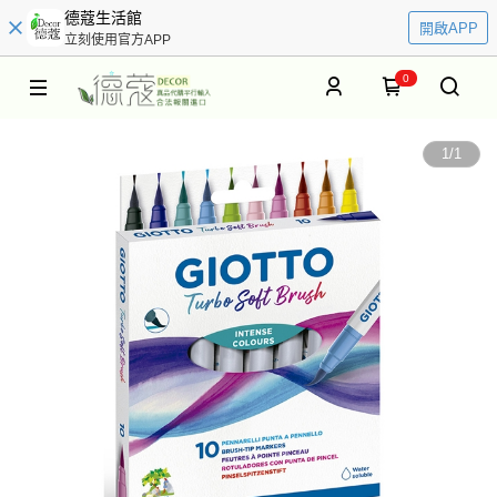
德蔻生活館
開啟APP
立刻使用官方APP
0
1
/
1