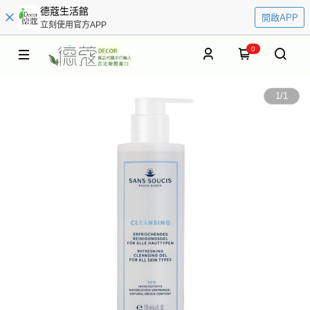
德蔻生活館
開啟APP
立刻使用官方APP
0
1
/
1