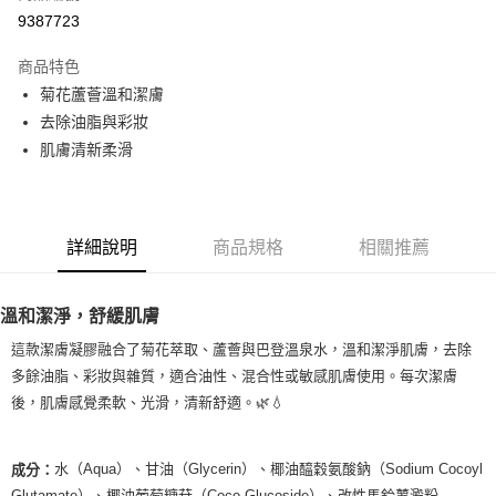
超商取貨付款
9387723
LINE Pay
商品特色
Apple Pay
菊花蘆薈溫和潔膚
去除油脂與彩妝
街口支付
肌膚清新柔滑
悠遊付
Google Pay
詳細說明
商品規格
相關推薦
ATM付款
運送方式
溫和潔淨，舒緩肌膚
全家取貨付款
這款潔膚凝膠融合了菊花萃取、蘆薈與巴登溫泉水，溫和潔淨肌膚，去除
每筆NT$80，滿NT$999(含以上)免運費
多餘油脂、彩妝與雜質，適合油性、混合性或敏感肌膚使用。每次潔膚
後，肌膚感覺柔軟、光滑，清新舒適。🌿💧
全家純取貨 (先付款
每筆NT$80，滿NT$999(含以上)免運費
水（Aqua）、甘油（Glycerin）、椰油醯穀氨酸鈉（Sodium Cocoyl
成分：
7-11取貨付款
Glutamate）、椰油葡萄糖苷（Coco-Glucoside）、改性馬鈴薯澱粉