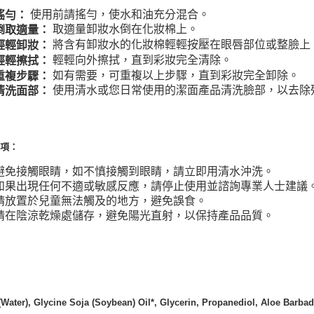
使用前請搖勻，使水和油充分混合。
搖勻：
每筆NT$2
取適量卸妝水倒在化妝棉上。
倒取適量：
付款後門
將含有卸妝水的化妝棉輕輕按壓在眼唇部位或整臉上
輕輕卸妝：
輕輕向外擦拭，直到彩妝完全清除。
輕輕擦拭：
免運費
如有需要，可重複以上步驟，直到彩妝完全卸除。
重複步驟：
使用清水或您日常使用的潔面產品清洗臉部，以去除
清洗面部：
事項：
避免接觸眼睛，如不慎接觸到眼睛，請立即用清水沖洗。
如果出現任何不適或敏感反應，請停止使用並諮詢專業人士建議
請放置於兒童無法觸及的地方，避免誤食。
請在陰涼乾燥處儲存，避免陽光直射，以保持產品品質。
：
Water), Glycine Soja (Soybean) Oil*, Glycerin, Propanediol, Aloe Barbade