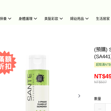
保養
身體護理
美髮彩妝
婦幼用品
生活居家
(預購)
(SA441
超取滿NT$
NT$4
NT$507
數量