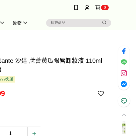
0
寵物
 Sante 沙達 蘆薈黃瓜眼唇卸妝液 110ml
)
999免運
99