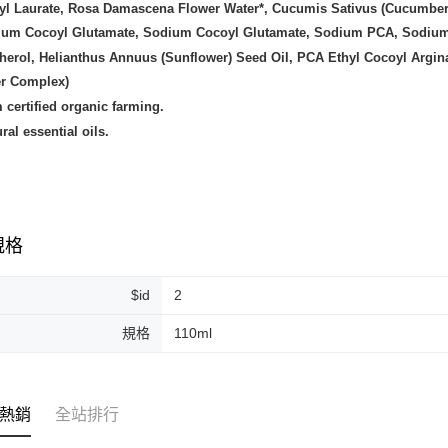
yl Laurate, Rosa Damascena Flower Water*, Cucumis Sativus (Cucumber) 
ium Cocoyl Glutamate, Sodium Cocoyl Glutamate, Sodium PCA, Sodium An
erol, Helianthus Annuus (Sunflower) Seed Oil, PCA Ethyl Cocoyl Arginat
r Complex)
 certified organic farming.
ural essential oils.
規格
$id
2
規格
110ml
熱銷
全站排行