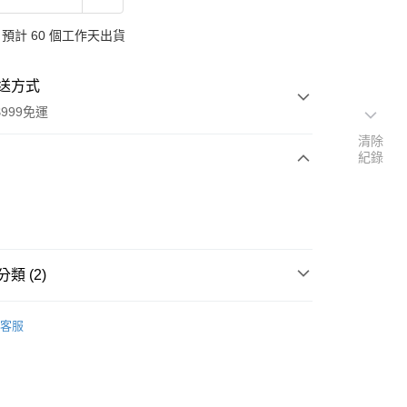
預計 60 個工作天出貨
送方式
999免運
清除
紀錄
次付款
付款
類 (2)
品牌
德國 Sante 沙達
客服
扣｜湊金額享優惠 👀
y