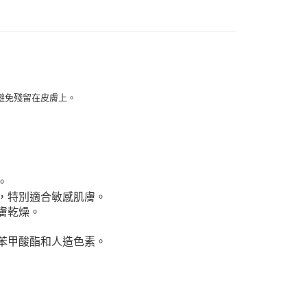
付款
避免殘留在皮膚上。
0，滿NT$999(含以上)免運費
 (先付款
0，滿NT$999(含以上)免運費
付款
。
0，滿NT$999(含以上)免運費
，特別適合敏感肌膚。
膚乾燥。
貨 (先付款
0，滿NT$999(含以上)免運費
苯甲酸酯和人造色素。
00，滿NT$999(含以上)免運費
（澎湖、金門、馬祖、小琉球）