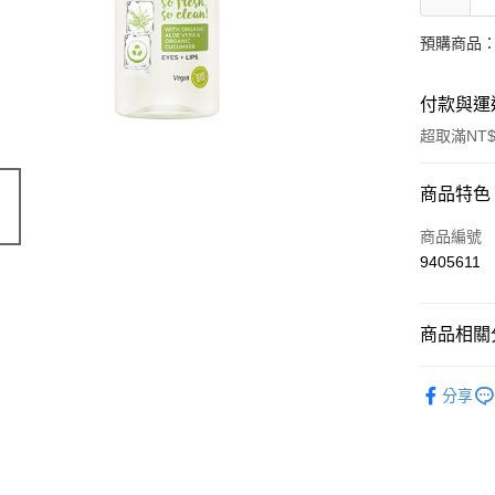
預購商品：
付款與運
超取滿NT$
付款方式
商品特色
信用卡一
商品編號
9405611
超商取貨
LINE Pay
商品相關分
Apple Pay
有機保養
分享
街口支付
🔥 滿額折
悠遊付
Google Pa