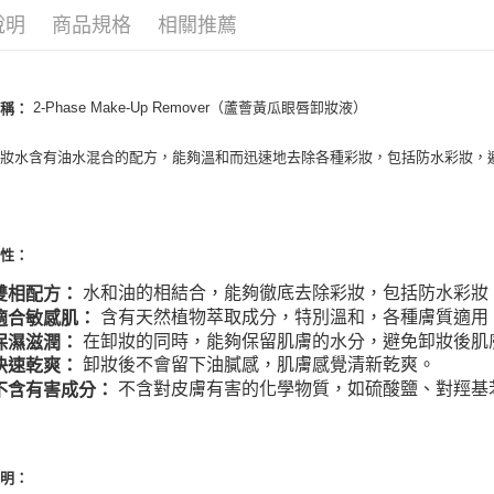
說明
商品規格
相關推薦
ATM付款
運送方式
2-Phase Make-Up Remover（蘆薈黃瓜眼唇卸妝液）
名稱：
全家取貨
卸妝水含有油水混合的配方，能夠溫和而迅速地去除各種彩妝，包括防水彩妝，
每筆NT$8
全家純取貨
每筆NT$8
特性：
7-11取貨
水和油的相結合，能夠徹底去除彩妝，包括防水彩妝
雙相配方：
每筆NT$8
含有天然植物萃取成分，特別溫和，各種膚質適用
適合敏感肌：
在卸妝的同時，能夠保留肌膚的水分，避免卸妝後肌
保濕滋潤：
7-11純取
卸妝後不會留下油膩感，肌膚感覺清新乾爽。
快速乾爽：
每筆NT$8
不含對皮膚有害的化學物質，如硫酸鹽、對羥基
不含有害成分：
宅配
每筆NT$1
說明：
離島宅配