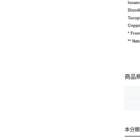
Isoam
Disod
Tocoph
Coppe
* From
** Nat
商品
本分類