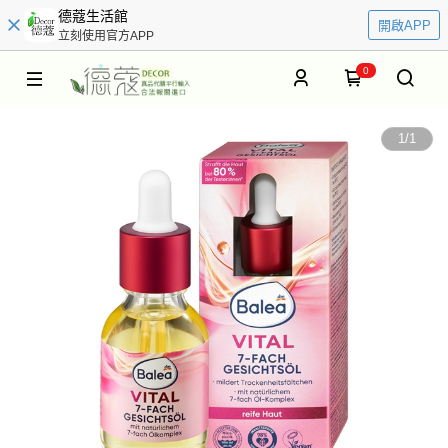
德蔻生活館
開啟APP
立刻使用官方APP
0
1
/
1