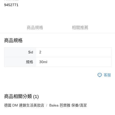
超商取貨付款
9452771
LINE Pay
Apple Pay
商品規格
相關推薦
街口支付
悠遊付
商品規格
Google Pay
$id
2
ATM付款
規格
30ml
運送方式
客服
全家取貨付款
每筆NT$80，滿NT$999(含以上)免運費
全家純取貨 (先付款
商品相關分類 (1)
每筆NT$80，滿NT$999(含以上)免運費
德國 DM 連鎖生活美妝店
Balea 芭樂雅 保養/清潔
7-11取貨付款