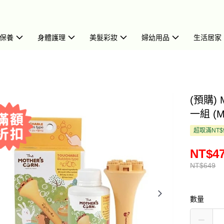
保養
身體護理
美髮彩妝
婦幼用品
生活居家
(預購)
一組 (M
超取滿NT$
NT$4
NT$649
數量