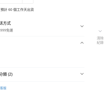
預計 60 個工作天出貨
送方式
999免運
清除
紀錄
次付款
付款
類 (2)
品
韓國 Mother's Corn 精品育樂
客服
扣｜湊金額享優惠 👀
y