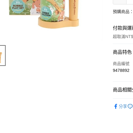
預購商品：
付款與運
超取滿NT$
付款方式
商品特色
信用卡一
商品編號
9478892
超商取貨
LINE Pay
商品相關分
Apple Pay
嬰幼兒用
分享
街口支付
🔥 滿額折
悠遊付
Google Pa