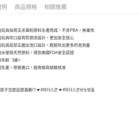
說明
商品規格
相關推薦
ATM付款
運送方式
泡玩具採用玉米澱粉原料生產而成，不含PBA，無毒性
泡玩具吹口設有防倒流設計，更加安全放心
全家取貨
泡玩具底部五圈出泡口設計，輕鬆吹出更多的泡泡量
每筆NT$8
泡水使用天然原料，得到美國FDA安全認證
全家純取貨
年齡: 3歲+
每筆NT$8
國生產，原裝進口，經商檢局檢驗核准
7-11取貨
每筆NT$8
孩子怎麼這麼喜歡!? ☛#마더스콘 ☛#마더스콘비눗방울
7-11純取
每筆NT$8
宅配
每筆NT$1
離島宅配