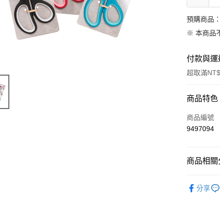
預購商品：
※ 本商品
付款與運
超取滿NT$
付款方式
商品特色
信用卡一
商品編號
9497094
超商取貨
LINE Pay
商品相關分
Apple Pay
德國 DM
分享
街口支付
悠遊付