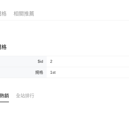
Google Pa
規格
相關推薦
ATM付款
運送方式
全家取貨
規格
每筆NT$8
$id
2
全家純取貨
每筆NT$8
規格
1st
7-11取貨
每筆NT$8
熱銷
全站排行
7-11純取
每筆NT$8
宅配
每筆NT$1