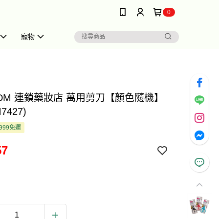
0
寵物
 DM 連鎖藥妝店 萬用剪刀【顏色隨機】
M7427)
999免運
57