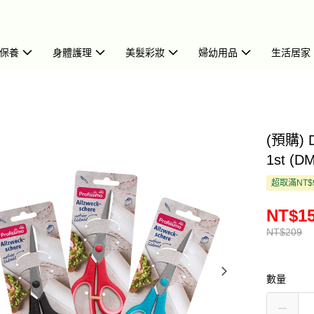
保養
身體護理
美髮彩妝
婦幼用品
生活居家
(預購)
1st (D
超取滿NT$
NT$1
NT$209
數量