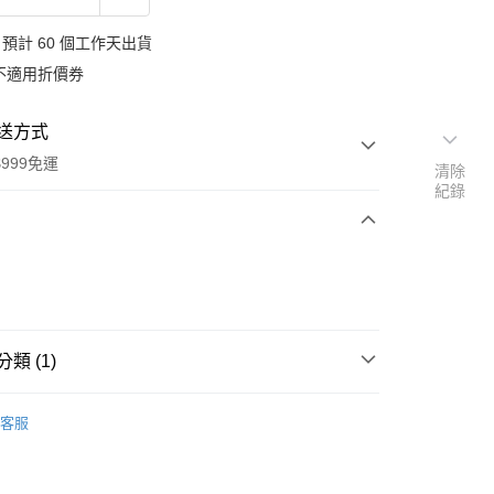
預計 60 個工作天出貨
不適用折價券
送方式
999免運
清除
紀錄
次付款
付款
類 (1)
 連鎖生活美妝店
Profissimo 居家清潔
客服