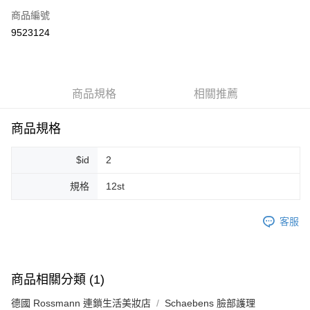
商品編號
超商取貨付款
9523124
LINE Pay
Apple Pay
商品規格
相關推薦
街口支付
悠遊付
商品規格
Google Pay
$id
2
ATM付款
規格
12st
運送方式
客服
全家取貨付款
每筆NT$80，滿NT$999(含以上)免運費
全家純取貨 (先付款
商品相關分類 (1)
每筆NT$80，滿NT$999(含以上)免運費
德國 Rossmann 連鎖生活美妝店
Schaebens 臉部護理