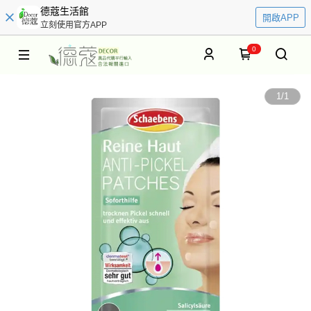
德蔻生活館
開啟APP
立刻使用官方APP
0
1
/
1