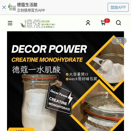
德蔻生活館
開啟APP
立刻使用官方APP
0
1
/
1