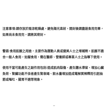
7-11純取貨 (先付款
每筆NT$80，滿NT$999(含以上)免運費
宅配
注意事項:請存放於陰涼乾燥處，避免陽光直射，開封後請盡速食用完畢，
每筆NT$100，滿NT$999(含以上)免運費
如果尚未食用完，請將其密封。
離島宅配（澎湖、金門、馬祖、小琉球）
每筆NT$250，滿NT$3,000(含以上)免運費
警語:食用肌酸之用途，主要作為運動人員或健美人士之增補劑。肌酸不適
付款後門市自取
合一般人食用，如擬食用，需在醫師、營養師或專業人士之指導下使用。
免運費
使用不當可能產生之副作用包刮:造成肌肉裂傷、產生體水滯留、增加心臟
負荷、腎臟功能不佳者產生腎衰竭、飲水量增加造成電解質稀釋而引起抽
筋或嘔吐、腸胃不適等現象。
--