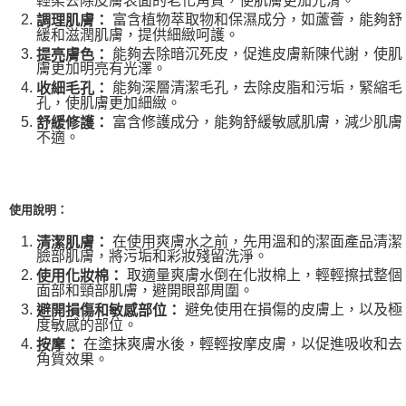
輕柔去除皮膚表面的老化角質，使肌膚更加光滑。
富含植物萃取物和保濕成分，如蘆薈，能夠舒
調理肌膚：
每筆NT$80，滿NT$999(含以上)免運費
緩和滋潤肌膚，提供細緻呵護。
能夠去除暗沉死皮，促進皮膚新陳代謝，使肌
宅配
提亮膚色：
膚更加明亮有光澤。
每筆NT$100，滿NT$999(含以上)免運費
能夠深層清潔毛孔，去除皮脂和污垢，緊縮毛
收細毛孔：
孔，使肌膚更加細緻。
離島宅配（澎湖、金門、馬祖、小琉球）
富含修護成分，能夠舒緩敏感肌膚，減少肌膚
舒緩修護：
每筆NT$250，滿NT$3,000(含以上)免運費
不適。
付款後門市自取
免運費
使用說明：
在使用爽膚水之前，先用溫和的潔面產品清潔
清潔肌膚：
臉部肌膚，將污垢和彩妝殘留洗淨。
取適量爽膚水倒在化妝棉上，輕輕擦拭整個
使用化妝棉：
面部和頸部肌膚，避開眼部周圍。
避免使用在損傷的皮膚上，以及極
避開損傷和敏感部位：
度敏感的部位。
在塗抹爽膚水後，輕輕按摩皮膚，以促進吸收和去
按摩：
角質效果。