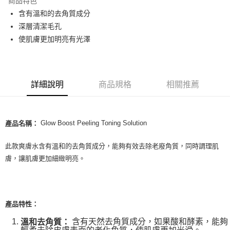
商品特色
Apple Pay
含有溫和的去角質成分
深層清潔毛孔
街口支付
使肌膚更加明亮有光澤
悠遊付
Google Pay
詳細說明
商品規格
相關推薦
ATM付款
運送方式
Glow Boost Peeling Toning Solution
產品名稱：
全家取貨付款
每筆NT$80，滿NT$999(含以上)免運費
此款爽膚水含有溫和的去角質成分，能夠有效去除老廢角質，同時調理肌
膚，讓肌膚更加細緻明亮。
全家純取貨 (先付款
每筆NT$80，滿NT$999(含以上)免運費
7-11取貨付款
產品特性：
每筆NT$80，滿NT$999(含以上)免運費
含有天然去角質成分，如果酸和酵素，能夠
溫和去角質：
7-11純取貨 (先付款