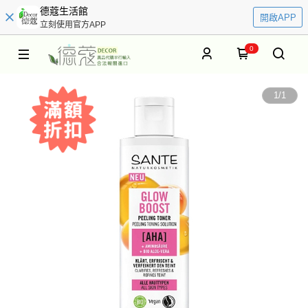
德蔻生活館
開啟APP
立刻使用官方APP
0
1
/
1