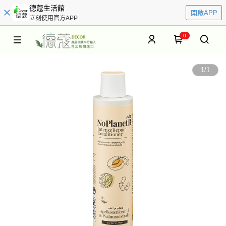
德蔻生活館
開啟APP
立刻使用官方APP
0
1
/
1