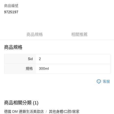
商品編號
超商取貨付款
9725197
LINE Pay
Apple Pay
商品規格
相關推薦
街口支付
悠遊付
商品規格
Google Pay
$id
2
ATM付款
規格
300ml
運送方式
客服
全家取貨付款
每筆NT$80，滿NT$999(含以上)免運費
全家純取貨 (先付款
商品相關分類 (1)
每筆NT$80，滿NT$999(含以上)免運費
德國 DM 連鎖生活美妝店
其他身體/口腔/居家