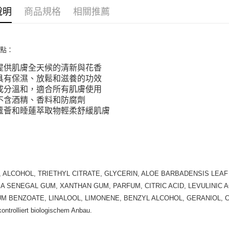
說明
商品規格
相關推薦
ATM付款
運送方式
特點：
全家取貨
提供肌膚全天候的清新與花香
每筆NT$8
具有保濕、放鬆和滋養的功效
成分溫和，適合所有肌膚使用
全家純取貨
不含酒精、香料和防腐劑
每筆NT$8
蘆薈和睡蓮萃取物輕柔舒緩肌膚
7-11取貨
每筆NT$8
：
7-11純取
 ALCOHOL, TRIETHYL CITRATE, GLYCERIN, ALOE BARBADENSIS LEA
每筆NT$8
A SENEGAL GUM, XANTHAN GUM, PARFUM, CITRIC ACID, LEVULINIC 
宅配
M BENZOATE, LINALOOL, LIMONENE, BENZYL ALCOHOL, GERANIOL, 
每筆NT$1
kontrolliert biologischem Anbau.
離島宅配