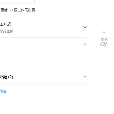
預計 60 個工作天出貨
送方式
999免運
清除
紀錄
次付款
付款
類 (2)
品牌
德國 Cosnature 植萃
客服
扣｜湊金額享優惠 👀
y