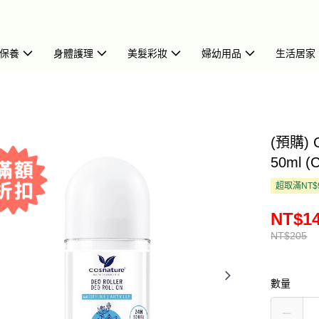
保養
身體護理
美髮彩妝
婦幼用品
生活居家
(預購)
50ml (
超取滿NT$
NT$1
NT$205
數量