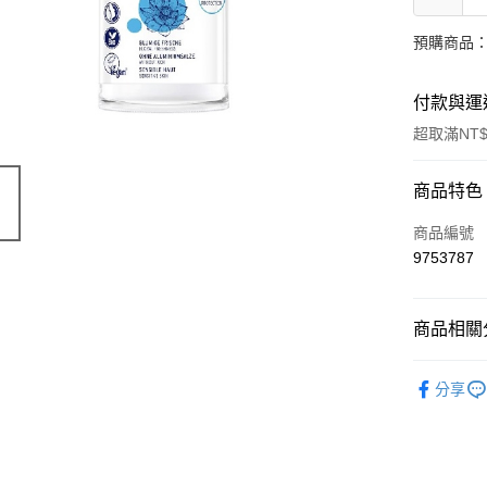
預購商品：
付款與運
超取滿NT$
付款方式
商品特色
信用卡一
商品編號
9753787
超商取貨
LINE Pay
商品相關分
Apple Pay
有機保養
分享
街口支付
🔥 滿額折
悠遊付
Google Pa