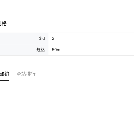
每筆NT$2
付款後門
規格
免運費
$id
2
規格
50ml
熱銷
全站排行