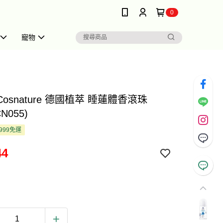
0
寵物
 Cosnature 德國植萃 睡蓮體香滾珠
CN055)
999免運
44