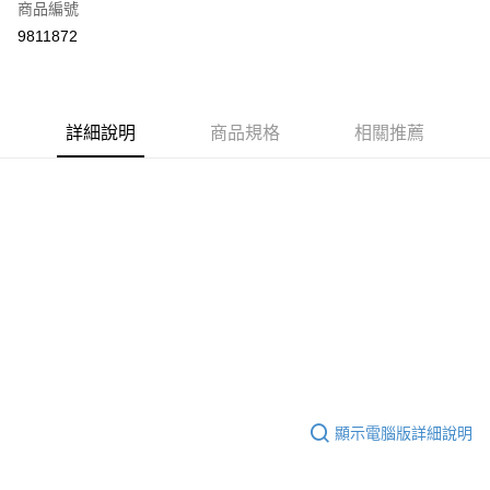
商品編號
超商取貨付款
9811872
LINE Pay
Apple Pay
詳細說明
商品規格
相關推薦
街口支付
悠遊付
Google Pay
ATM付款
運送方式
全家取貨付款
每筆NT$80，滿NT$999(含以上)免運費
全家純取貨 (先付款
顯示電腦版詳細說明
每筆NT$80，滿NT$999(含以上)免運費