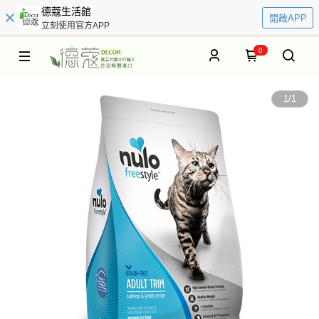
德蔻生活館
開啟APP
立刻使用官方APP
0
1
/
1