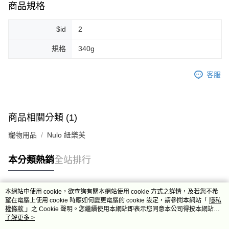
7-11取貨付款
商品規格
每筆NT$80，滿NT$999(含以上)免運費
$id
2
7-11純取貨 (先付款
每筆NT$80，滿NT$999(含以上)免運費
規格
340g
宅配
客服
每筆NT$100，滿NT$999(含以上)免運費
離島宅配（澎湖、金門、馬祖、小琉球）
每筆NT$250，滿NT$3,000(含以上)免運費
商品相關分類 (1)
付款後門市自取
寵物用品
Nulo 紐樂芙
免運費
本分類熱銷
全站排行
本網站中使用 cookie，欲查詢有關本網站使用 cookie 方式之詳情，及若您不希
熱門標籤
望在電腦上使用 cookie 時應如何變更電腦的 cookie 設定，請參閱本網站「
隱私
權條款
」之 Cookie 聲明。您繼續使用本網站即表示您同意本公司得按本網站使
用條款之 Cookie 聲明使用 cookie。
了解更多 >