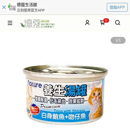
德蔻生活館
開啟APP
立刻使用官方APP
0
1
/
1