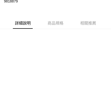
9818879
LINE Pay
Apple Pay
詳細說明
商品規格
相關推薦
街口支付
悠遊付
Google Pay
ATM付款
運送方式
全家取貨付款
每筆NT$80，滿NT$999(含以上)免運費
全家純取貨 (先付款
每筆NT$80，滿NT$999(含以上)免運費
7-11取貨付款