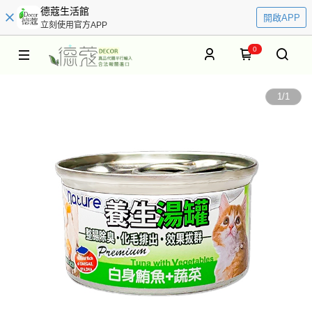
德蔻生活館
開啟APP
立刻使用官方APP
0
1
/
1