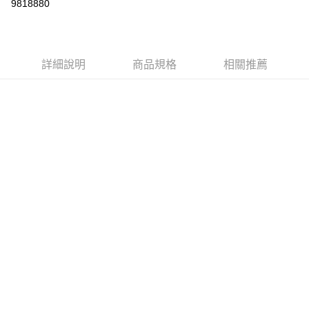
9818880
LINE Pay
Apple Pay
詳細說明
商品規格
相關推薦
街口支付
悠遊付
Google Pay
ATM付款
運送方式
全家取貨付款
每筆NT$80，滿NT$999(含以上)免運費
全家純取貨 (先付款
每筆NT$80，滿NT$999(含以上)免運費
7-11取貨付款