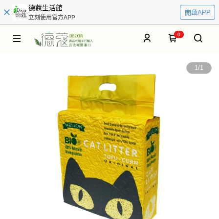
德蔻生活館
開啟APP
立刻使用官方APP
0
1
/
1