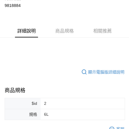
超商取貨付款
9818884
LINE Pay
Apple Pay
詳細說明
商品規格
相關推薦
街口支付
悠遊付
Google Pay
ATM付款
顯示電腦版詳細說明
運送方式
全家取貨付款
商品規格
每筆NT$80，滿NT$999(含以上)免運費
$id
2
全家純取貨 (先付款
規格
6L
每筆NT$80，滿NT$999(含以上)免運費
7-11取貨付款
客服